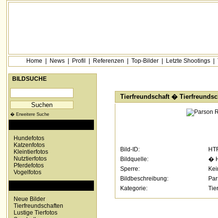
Home
|
News
|
Profil
|
Referenzen
|
Top-Bilder
|
Letzte Shootings
|
BILDSUCHE
Tierfreundschaft
�
Tierfreundsc
� Erweitere Suche
KATEGORIEN
Hundefotos
Katzenfotos
Bild-ID:
HT
Kleintierfotos
Nutztierfotos
Bildquelle:
� H
Pferdefotos
Sperre:
Kei
Vogelfotos
Bildbeschreibung:
Par
SONDERKATEGORIEN
Kategorie:
Tie
Neue Bilder
Tierfreundschaften
Lustige Tierfotos