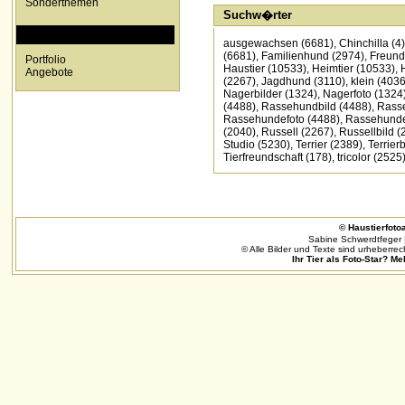
Sonderthemen
Suchw�rter
SPECIALS
ausgewachsen
(6681)
,
Chinchilla
(4)
(6681)
,
Familienhund
(2974)
,
Freund
Portfolio
Haustier
(10533)
,
Heimtier
(10533)
,
Angebote
(2267)
,
Jagdhund
(3110)
,
klein
(4036
Nagerbilder
(1324)
,
Nagerfoto
(1324
(4488)
,
Rassehundbild
(4488)
,
Rasse
Rassehundefoto
(4488)
,
Rassehunde
(2040)
,
Russell
(2267)
,
Russellbild
(
Studio
(5230)
,
Terrier
(2389)
,
Terrierb
Tierfreundschaft
(178)
,
tricolor
(2525
© Haustierfotoa
Sabine Schwerdtfeger 
© Alle Bilder und Texte sind urheberrec
Ihr Tier als Foto-Star? Me