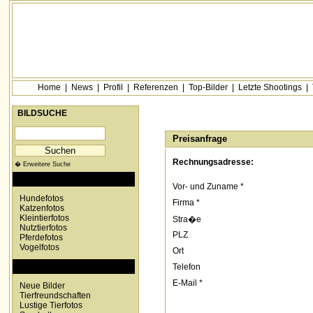
Home
|
News
|
Profil
|
Referenzen
|
Top-Bilder
|
Letzte Shootings
|
BILDSUCHE
Preisanfrage
Rechnungsadresse:
� Erweitere Suche
KATEGORIEN
Vor- und Zuname *
Hundefotos
Firma *
Katzenfotos
Kleintierfotos
Stra�e
Nutztierfotos
PLZ
Pferdefotos
Vogelfotos
Ort
SONDERKATEGORIEN
Telefon
E-Mail *
Neue Bilder
Tierfreundschaften
Lustige Tierfotos