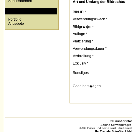
Sonderthemen
Art und Umfang der Bildrechte:
SPECIALS
Bild-ID *
Verwendungszweck *
Portfolio
Angebote
Bildgr��e *
Auflage *
Platzierung *
Verwendungsdauer *
Verbreitung *
Exklusiv *
Sonstiges
Code best�tigen
© Haustierfotoa
Sabine Schwerdtfeger 
© Alle Bilder und Texte sind urheberrec
Ihr Tier als Foto-Star? Me