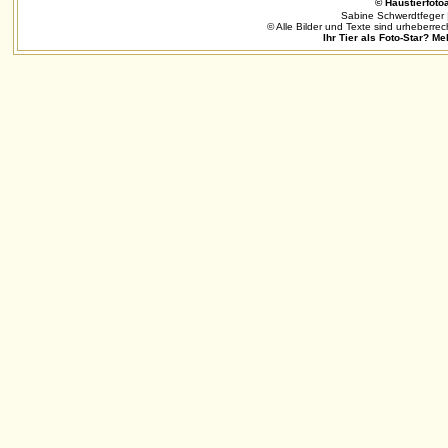
© Haustierfotoa
Sabine Schwerdtfeger 
© Alle Bilder und Texte sind urheberrec
Ihr Tier als Foto-Star? Me