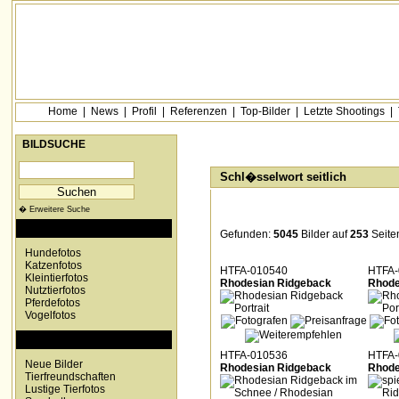
Home
|
News
|
Profil
|
Referenzen
|
Top-Bilder
|
Letzte Shootings
|
BILDSUCHE
Schl�sselwort seitlich
� Erweitere Suche
KATEGORIEN
Gefunden:
5045
Bilder auf
253
Seite
Hundefotos
Katzenfotos
HTFA-010540
HTFA-
Kleintierfotos
Rhodesian Ridgeback
Rhode
Nutztierfotos
Pferdefotos
Vogelfotos
SONDERKATEGORIEN
HTFA-010536
HTFA-
Neue Bilder
Rhodesian Ridgeback
Rhode
Tierfreundschaften
Lustige Tierfotos