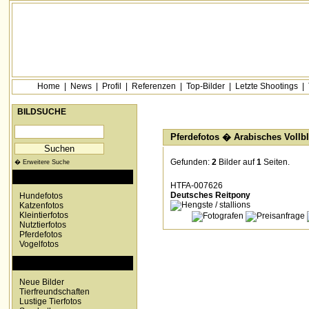
Home
|
News
|
Profil
|
Referenzen
|
Top-Bilder
|
Letzte Shootings
|
BILDSUCHE
Pferdefotos � Arabisches Vollbl
Gefunden:
2
Bilder auf
1
Seiten.
� Erweitere Suche
KATEGORIEN
HTFA-007626
Deutsches Reitpony
Hundefotos
Katzenfotos
Kleintierfotos
Nutztierfotos
Pferdefotos
Vogelfotos
SONDERKATEGORIEN
Neue Bilder
Tierfreundschaften
Lustige Tierfotos