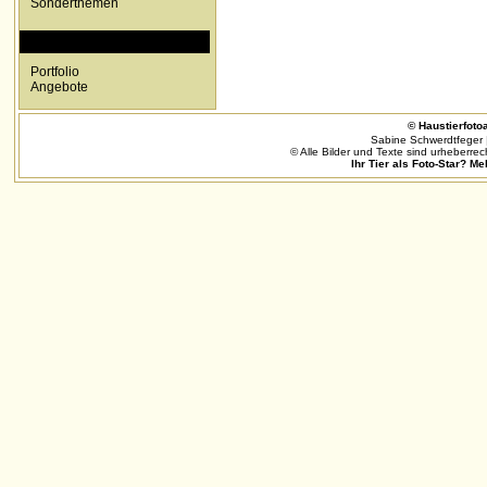
Sonderthemen
SPECIALS
Portfolio
Angebote
© Haustierfotoa
Sabine Schwerdtfeger 
© Alle Bilder und Texte sind urheberrec
Ihr Tier als Foto-Star? Me