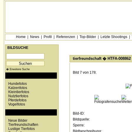
Home
|
News
|
Profil
|
Referenzen
|
Top-Bilder
|
Letzte Shootings
|
BILDSUCHE
tierfreundschaft
� HTFA-008862
� Erweitere Suche
Bild 7 von 178.
KATEGORIEN
Hundefotos
Katzenfotos
Kleintierfotos
Nutztierfotos
Pferdefotos
Vogelfotos
SONDERKATEGORIEN
Bild-ID:
Bildquelle:
Neue Bilder
Tierfreundschaften
Sperre:
Lustige Tierfotos
Bildbeschreibung: