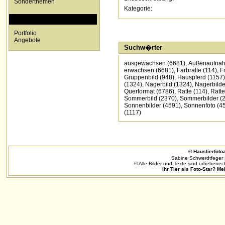
Sonderthemen
Kategorie:
SPECIALS
Portfolio
Angebote
Suchw�rter
ausgewachsen
(6681)
,
Außenaufna
erwachsen
(6681)
,
Farbratte
(114)
,
F
Gruppenbild
(948)
,
Hauspferd
(1157)
(1324)
,
Nagerbild
(1324)
,
Nagerbilde
Querformat
(6786)
,
Ratte
(114)
,
Ratte
Sommerbild
(2370)
,
Sommerbilder
(
Sonnenbilder
(4591)
,
Sonnenfoto
(4
(1117)
© Haustierfotoa
Sabine Schwerdtfeger 
© Alle Bilder und Texte sind urheberrec
Ihr Tier als Foto-Star? Me