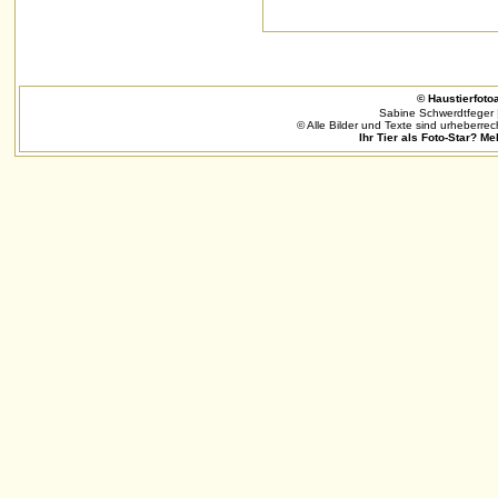
© Haustierfotoa
Sabine Schwerdtfeger 
© Alle Bilder und Texte sind urheberrec
Ihr Tier als Foto-Star? Me