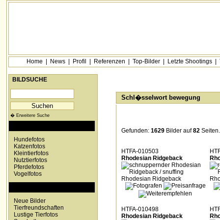
Home
|
News
|
Profil
|
Referenzen
|
Top-Bilder
|
Letzte Shootings
|
BILDSUCHE
Schl�sselwort bewegung
� Erweitere Suche
KATEGORIEN
Gefunden:
1629
Bilder auf
82
Seiten.
Hundefotos
Katzenfotos
HTFA-010503
HTF
Kleintierfotos
Rhodesian Ridgeback
Rho
Nutztierfotos
Pferdefotos
Vogelfotos
SONDERKATEGORIEN
Neue Bilder
Tierfreundschaften
HTFA-010498
HTF
Lustige Tierfotos
Rhodesian Ridgeback
Rho