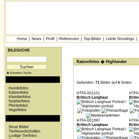
Home
|
News
|
Profil
|
Referenzen
|
Top-Bilder
|
Letzte Shootings
|
BILDSUCHE
Katzenfotos � Highlander
� Erweitere Suche
KATEGORIEN
Gefunden:
71
Bilder auf
4
Seiten.
Hundefotos
Katzenfotos
HTFA-001101
HTFA
Kleintierfotos
Britisch Langhaar
Briti
Nutztierfotos
Pferdefotos
Vogelfotos
SONDERKATEGORIEN
HTFA-001097
HTFA
Britisch Langhaar
Briti
Neue Bilder
Tierfreundschaften
Lustige Tierfotos