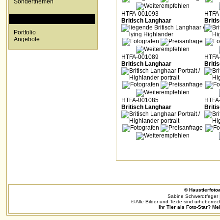
Sonderthemen
HTFA-001093
HTFA
SPECIALS
Britisch Langhaar
Briti
Portfolio
Angebote
HTFA-001089
HTFA
Britisch Langhaar
Briti
HTFA-001085
HTFA
Britisch Langhaar
Briti
© Haustierfotoa
Sabine Schwerdtfeger 
© Alle Bilder und Texte sind urheberrec
Ihr Tier als Foto-Star? Me